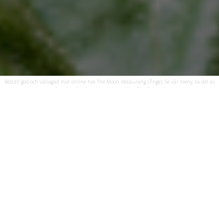
Beställ god och vällagad mat online hos The-Moon restaurang (Ånge). Se vår meny, ta del av
unika erbjudanden och njut av rätter för alla smaker.
Öppettider
Vi har öppet följande dagar och tider:
Restaurangen
Måndag